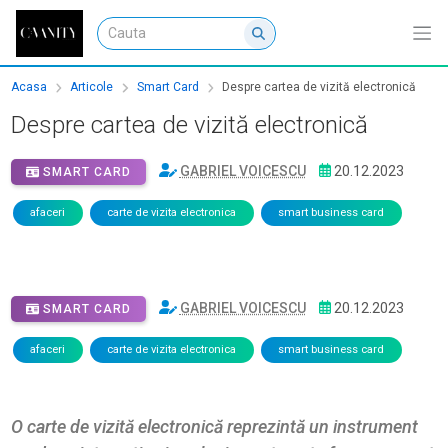
Acasa
Articole
Smart Card
Despre cartea de vizită electronică
Despre cartea de vizită electronică
GABRIEL VOICESCU
20.12.2023
SMART CARD
afaceri
carte de vizita electronica
smart business card
GABRIEL VOICESCU
20.12.2023
SMART CARD
afaceri
carte de vizita electronica
smart business card
O carte de vizită electronică reprezintă un instrument