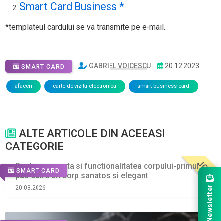
Smart Card Business *
*templateul cardului se va transmite pe e-mail.
GABRIEL VOICESCU
20.12.2023
SMART CARD
afaceri
carte de vizita electronica
smart business card
ALTE ARTICOLE DIN ACEEASI
CATEGORIE
JOB
Postura corecta si functionalitatea corpului-primul
SMART CARD
pas catre un corp sanatos si elegant
Newsletter
20.03.2026