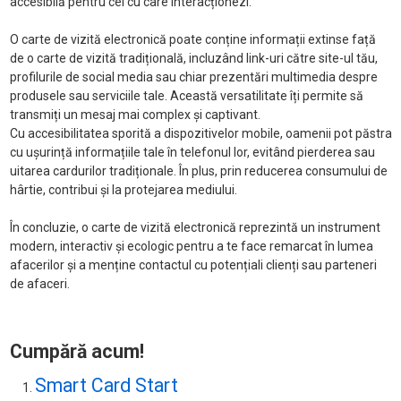
accesibilă pentru cei cu care interacționezi.
O carte de vizită electronică poate conține informații extinse față
de o carte de vizită tradițională, incluzând link-uri către site-ul tău,
profilurile de social media sau chiar prezentări multimedia despre
produsele sau serviciile tale. Această versatilitate îți permite să
transmiți un mesaj mai complex și captivant.
Cu accesibilitatea sporită a dispozitivelor mobile, oamenii pot păstra
cu ușurință informațiile tale în telefonul lor, evitând pierderea sau
uitarea cardurilor tradiționale. În plus, prin reducerea consumului de
hârtie, contribui și la protejarea mediului.
În concluzie, o carte de vizită electronică reprezintă un instrument
modern, interactiv și ecologic pentru a te face remarcat în lumea
afacerilor și a menține contactul cu potențiali clienți sau parteneri
de afaceri.
Cumpără acum!
Smart Card Start