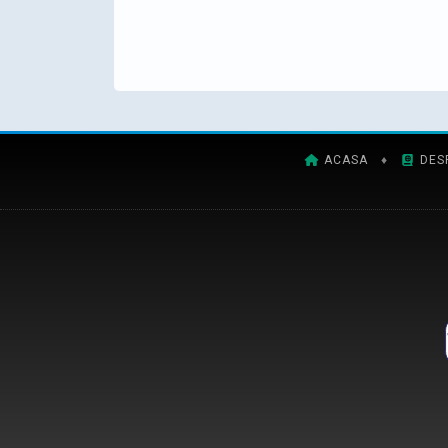
ACASA
♦
DES