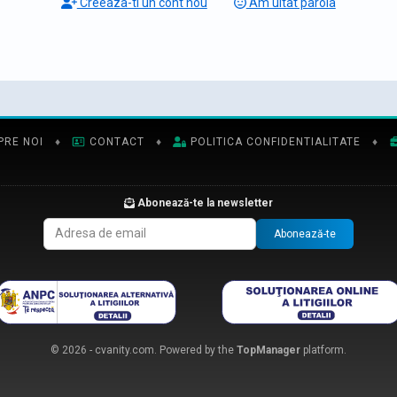
Creeaza-ti un cont nou
Am uitat parola
PRE NOI
♦
CONTACT
♦
POLITICA CONFIDENTIALITATE
♦
Abonează-te la newsletter
Abonează-te
© 2026 - cvanity.com. Powered by the
TopManager
platform.